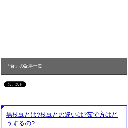
「食」の記事一覧
黒枝豆とは?枝豆との違いは?茹で方はど
うするの?