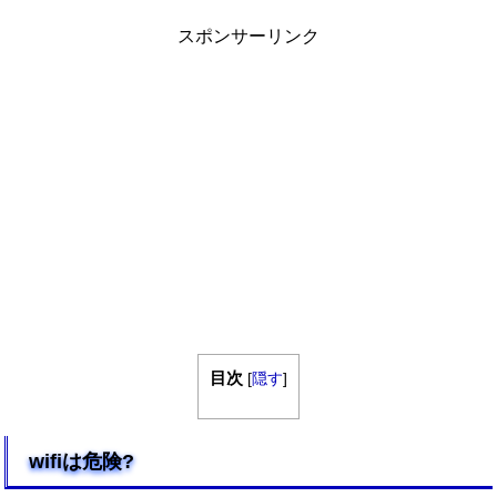
スポンサーリンク
目次
[
隠す
]
wifiは危険?