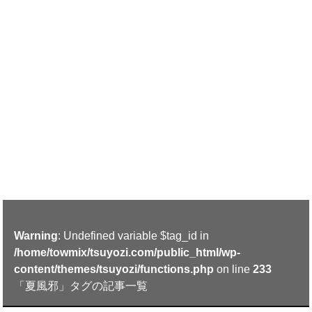
Warning
: Undefined variable $tag_id in
/home/towmix/tsuyozi.com/public_html/wp-
content/themes/tsuyozi/functions.php
on line
233
「夏風邪」タグの記事一覧